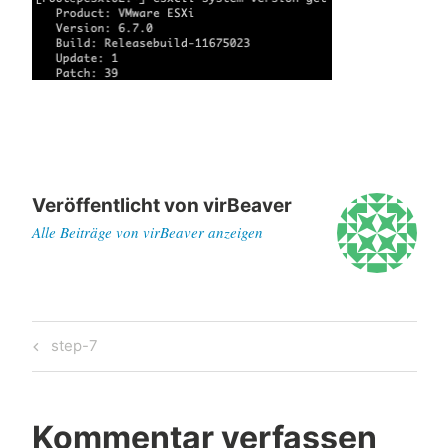
Veröffentlicht von
virBeaver
Alle Beiträge von virBeaver anzeigen
Beitragsnavigation
Previous
step-7
Post
Kommentar verfassen